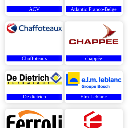
ACV
Atlantic Franco-Belge
Chaffoteaux
chappée
De dietrich
Elm Leblanc