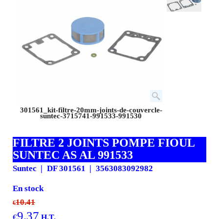
301561_kit-filtre-20mm-joints-de-couvercle-
suntec-3715741-991533-991530
FILTRE 2 JOINTS POMPE FIOUL
SUNTEC AS AL 991533
Suntec
DF 301561
3563083092982
En stock
10.41
€
9.37
€
H.T.