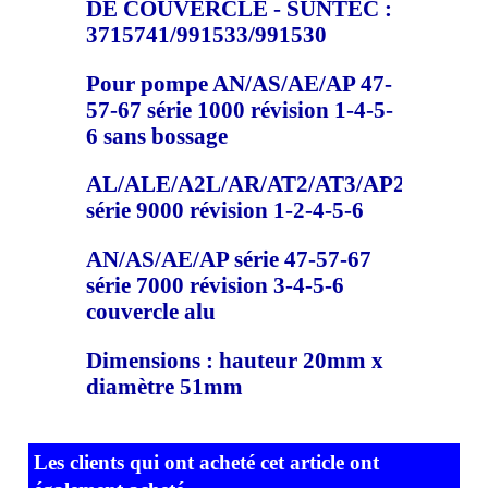
DE COUVERCLE - SUNTEC :
3715741/991533/991530
Pour pompe AN/AS/AE/AP 47-
57-67 série 1000 révision 1-4-5-
6 sans bossage
AL/ALE/A2L/AR/AT2/AT3/AP2/AP3
série 9000 révision 1-2-4-5-6
AN/AS/AE/AP série 47-57-67
série 7000 révision 3-4-5-6
couvercle alu
Dimensions : hauteur 20mm x
diamètre 51mm
Les clients qui ont acheté cet article ont