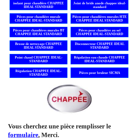
isolant pour chaudière CHAPPEE
Joint de bride anode chappee ideal-
IDEAL STANDARD
standard
Pièces pour chaudière murale
Pièces pour chaudières murales HTE
CHAPPEE IDEAL-STANDARD
CHAPPEE IDEAL STANDARD
Pièces pour chaudières murales BT
Pièces pour chaudière au sol
CHAPPEE IDEAL STANDARD
CHAPPEE IDEAL-STANDARD
Brosse de nettoyage CHAPPEE
Disconnecteur CHAPPEE IDEAL
IDEAL STANDARD
STANDARD
Point chaud CHAPPEE IDEAL-
Régulation eau chaude CHAPPEE
STANDARD
IDEAL-STANDARD
Régulation CHAPPEE IDEAL-
Pièces pour bruleur SICMA
STANDARD
Vous cherchez une pièce remplisser le
formulaire
, Merci.