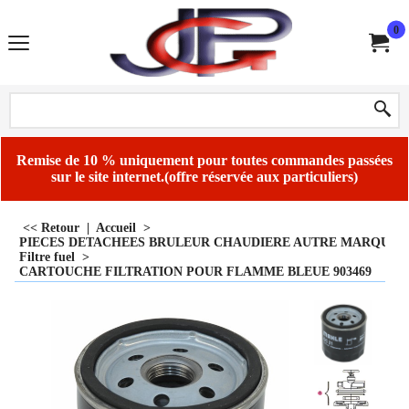
0
Remise de 10 % uniquement pour toutes commandes passées
sur le site internet.(offre réservée aux particuliers)
<< Retour
|
Accueil
>
PIECES DETACHEES BRULEUR CHAUDIERE AUTRE MARQUE
Filtre fuel
>
CARTOUCHE FILTRATION POUR FLAMME BLEUE 903469