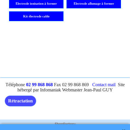
Electrode ionisation à former
Electrode allumage à former
Kit électrode cable
Téléphone
02 99 868 868
Fax 02 99 868 869
Contact mail
Site
hébergé par Infomaniak Webmaster Jean-Paul GUY
Rétractation
Boutique en ligne créés
avec le logiciel
eCommerce ShopFactory